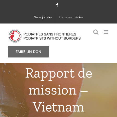
Skip
Facebook
to
Nous joindre
Dans les médias
content
FAIRE UN DON
Rapport de
mission –
Vietnam